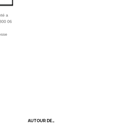
nté a
0800 06
esse
AUTOUR DE…