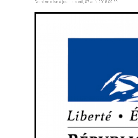
Dernière mise à jour le mardi, 07 août 2018 09:29
Pays de la Loire
Provence-Alpes-Cote-
d'Azur
Martinique
Guadeloupe /Saint
Martin
Guyane
La Réunion