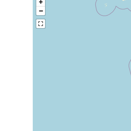
+
Pays de la Loire
−
Provence-Alpes-Cote-
d'Azur
Martinique
Guadeloupe /Saint
Martin
Guyane
La Réunion