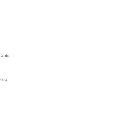
rants
» de