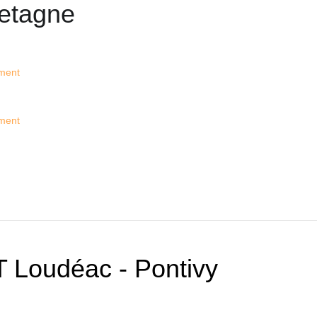
etagne
ment
ment
 Loudéac - Pontivy