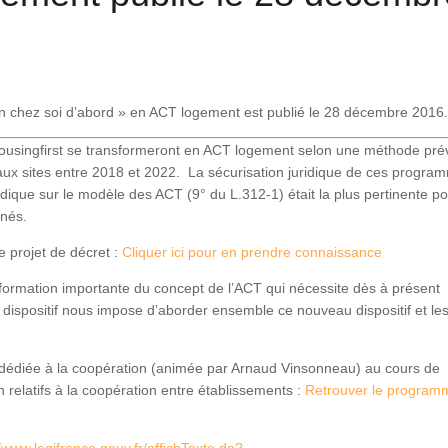
n chez soi d’abord » en ACT logement est publié le 28 décembre 2016
 Housingfirst se transformeront en ACT logement selon une méthode pr
eaux sites entre 2018 et 2022. La sécurisation juridique de ces progra
ridique sur le modèle des ACT (9° du L.312-1) était la plus pertinente po
ernés.
 projet de décret :
Cliquer ici pour en prendre connaissance
formation importante du concept de l’ACT qui nécessite dès à présent
 dispositif nous impose d’aborder ensemble ce nouveau dispositif et le
dédiée à la coopération (animée par Arnaud Vinsonneau) au cours de
n relatifs à la coopération entre établissements :
Retrouver le program
//www.legifrance.gouv.fr/affichTexte.do?