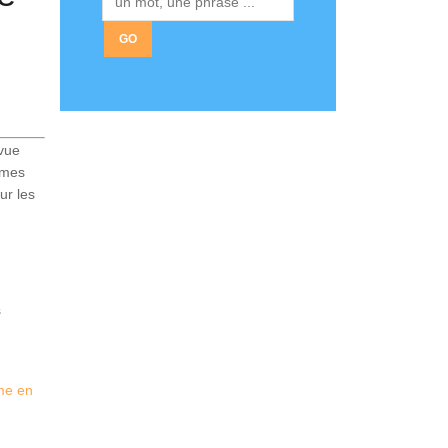
.
évue
mmes
ur les
s
me en