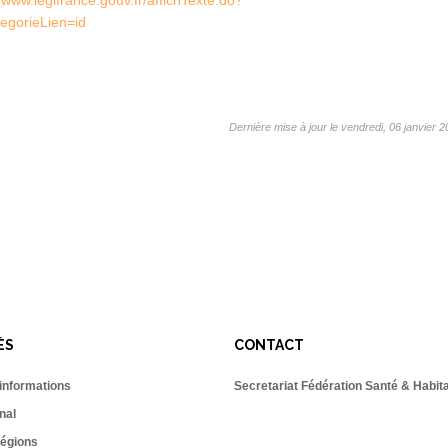
gorieLien=id
Dernière mise à jour le vendredi, 06 janvier 
ÉS
CONTACT
 informations
Secretariat Fédération Santé & Habit
nal
égions