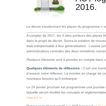
2016.
Pays de la Loire
Provence-Alpes-Cote-
d'Azur
Martinique
Le décret transformant les places du programme « u
Guadeloupe /Saint
Martin
A compter de 2017, les 4 sites porteurs des places
Guyane
dans le projet de décret. Suivra la création de nouv
La Réunion
était indispensable à leur généralisation. L’assise ju
administrations centrales des deux ministères conc
Plusieurs éléments sont à prendre en compte dans ce
Quelques éléments de réflexions :
C’est une trans
d’asseoir notre réflexion. La montée en charge de ce
nouveaux besoins qu’il embarque.
Le 24 janvier prochain est programmée une journée 
laquelle seront étudiés les concepts et réglementatio
cliquant ici
Retrouver le décret relatif aux ACT logement :
https: